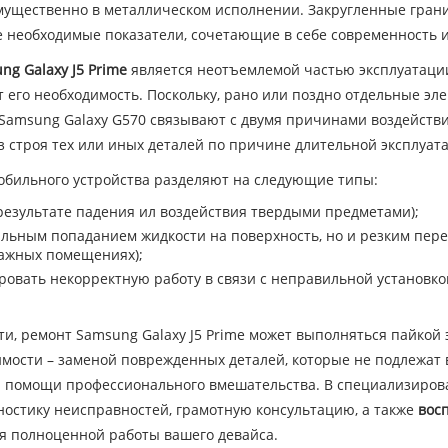
мущественно в металлическом исполнении. Закругленные грани
 необходимые показатели, сочетающие в себе современность и
ng Galaxy J5 Prime
является неотъемлемой частью эксплуатации
его необходимость. Поскольку, рано или поздно отдельные эле
 Samsung Galaxy G570 связывают с двумя причинами воздействи
з строя тех или иных деталей по причине длительной эксплуат
обильного устройства разделяют на следующие типы:
результате падения ил воздействия твердыми предметами);
ильным попаданием жидкости на поверхность, но и резким пер
лажных помещениях);
ровать некорректную работу в связи с неправильной установко
ти, ремонт Samsung Galaxy J5 Prime может выполняться пайкой 
имости – заменой поврежденных деталей, которые не подлежат
и помощи профессионального вмешательства. В специализиров
ностику неисправностей, грамотную консультацию, а также
вос
я полноценной работы вашего девайса.