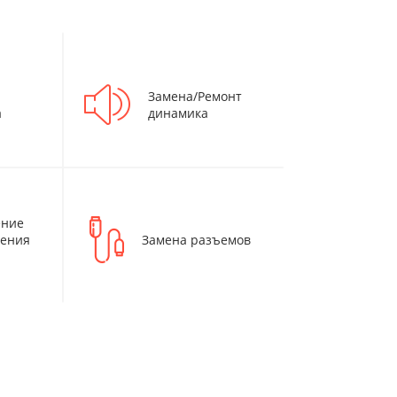
Замена/Ремонт
а
динамика
ение
дения
Замена разъемов