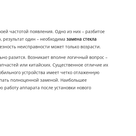
оей частотой появления. Одно из них – разбитое
р, результат один – необходима
замена стекла
ьезность неисправности может только возрасти.
льно разится. Возникает вполне логичный вопрос –
апчастей или китайских. Существенное отличие их
обильного устройства имеет четко отлаженную
тупать полноценной заменой. Наибольшее
ю работу аппарата после установки нового