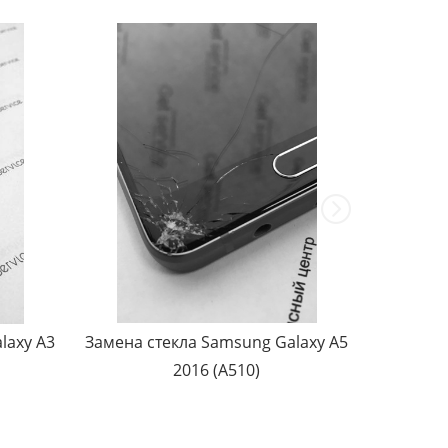
laxy A3
Замена стекла Samsung Galaxy A5
Замена с
2016 (A510)