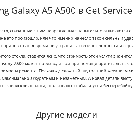
g Galaxy A5 A500 в Get Service
есто, связанные с ним повреждения значительно отличаются св
чине это произошло, или что именно нанесло такой сильный уда
гнорировать и вовремя не устранить, степень сложности и сер
го стекла, ставится ясно, что стоимость этой услуги значите
 Samsung A500 может производиться при помощи оригинальных з
тоимости ремонта. Поскольку, сложный внутренний механизм м
ть максимально аккуратным и незаметным. А новая деталь выс
ают заводские аналоги, показывают стабильную и бесперебойну
Другие модели